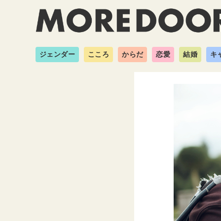
ジェンダー
こころ
からだ
恋愛
結婚
キ