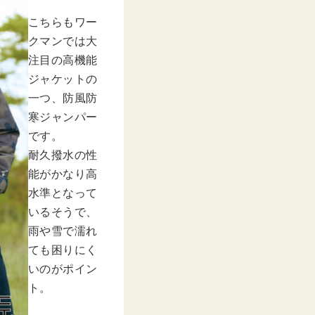
こちらもワー
クマンでは大
注目の高機能
ジャケットの
一つ、防風防
寒ジャンパー
です。
耐久撥水の性
能がかなり高
水準となって
いるそうで、
雨や雪で濡れ
ても困りにく
いのがポイン
ト。