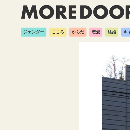
ジェンダー
こころ
からだ
恋愛
結婚
キ