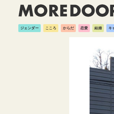
ジェンダー
こころ
からだ
恋愛
結婚
キ