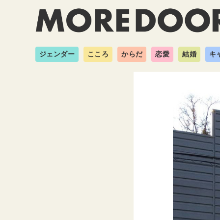
ジェンダー
こころ
からだ
恋愛
結婚
キ