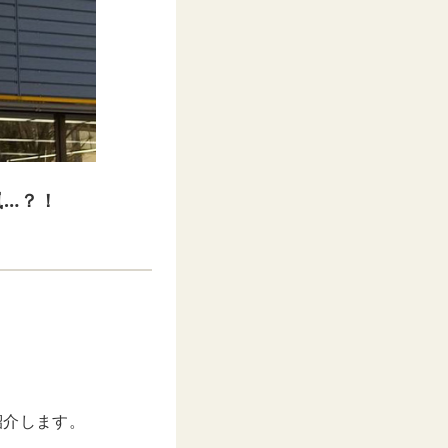
嵐…？！
。
紹介します。