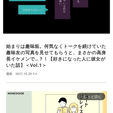
始まりは趣味垢。何気なくトークを続けていた
趣味友の写真を見せてもらうと、まさかの高身
長イケメンで…？！【好きになった人に彼女が
いた話】＜Vol.1＞
漫画
2021.10.29 Fri
もっと読む
arrow_forward_ios