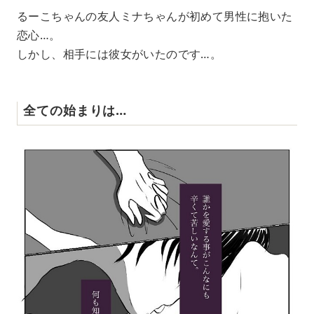
るーこちゃんの友人ミナちゃんが初めて男性に抱いた
恋心…。
しかし、相手には彼女がいたのです…。
全ての始まりは…