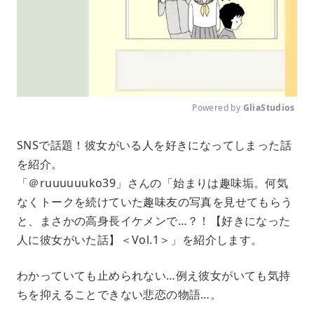
Powered by 
GliaStudios
M
SNSで話題！彼女がいる人を好きになってしまった話
u
を紹介。
t
e
「＠ruuuuuuko39」さんの「始まりは趣味垢。何気
なくトークを続けていた趣味友の写真を見せてもらう
と、まさかの高身長イケメンで…？！【好きになった
人に彼女がいた話】＜Vol.1＞」を紹介します。
わかっていても止められない…例え彼女がいても気持
ちを抑えることできない悲恋の物語…。