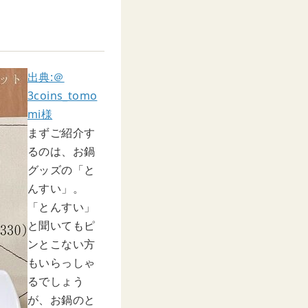
出典:＠
3coins_tomo
mi様
まずご紹介す
るのは、お鍋
グッズの「と
んすい」。
「とんすい」
と聞いてもピ
ンとこない方
もいらっしゃ
るでしょう
が、お鍋のと