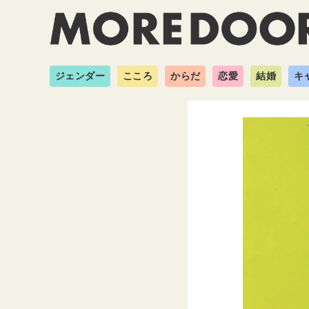
ジェンダー
こころ
からだ
恋愛
結婚
キ