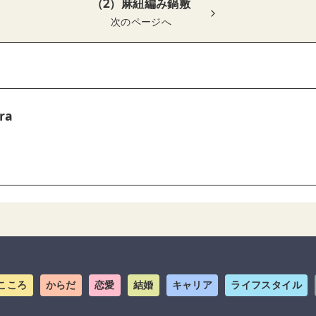
（2）麻紐編み鍋敷
次のページへ
ra
こころ
からだ
恋愛
結婚
キャリア
ライフスタイル