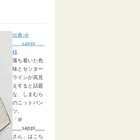
出典:＠
____sappi____
様
落ち着いた色
味とセンター
ラインが高見
えすると話題
な、しまむら
のニットパン
ツ。
「＠
____sappi____
さん」はこち