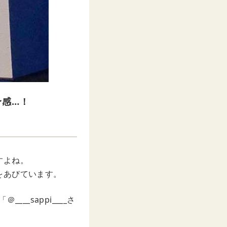
予感…！
すよね。
をあびています。
_sappi____さ