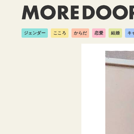
ジェンダー
こころ
からだ
恋愛
結婚
キ