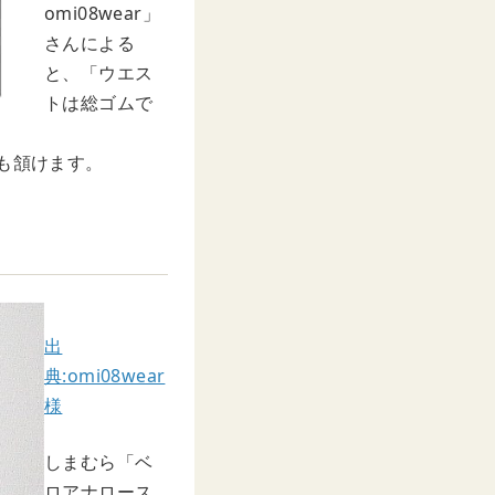
omi08wear」
さんによる
と、「ウエス
トは総ゴムで
も頷けます。
出
典:omi08wear
様
しまむら「ベ
ロアナロース