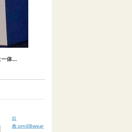
は一体…
出
典:omi08wear