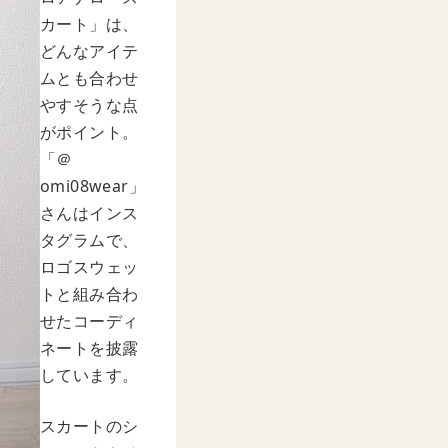
カート」は、
どんなアイテ
ムとも合わせ
やすそうな点
がポイント。
「＠
omi08wear」
さんはインス
タグラムで、
ロゴスウェッ
トと組み合わ
せたコーディ
ネートを披露
しています。
スカートのシ