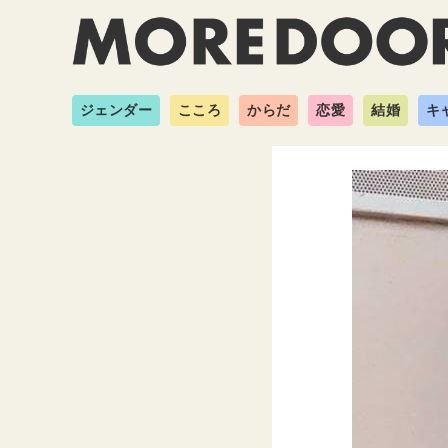
ジェンダー
こころ
からだ
恋愛
結婚
キ