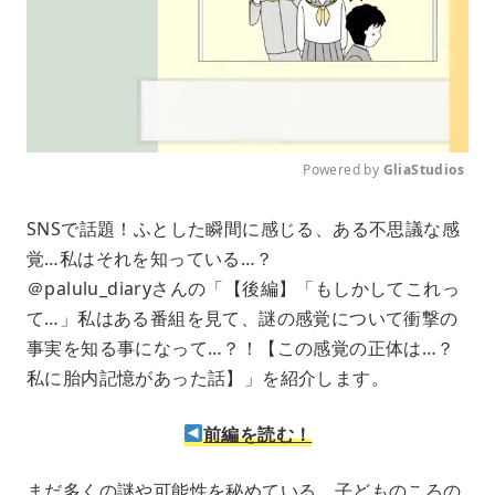
Powered by 
GliaStudios
M
SNSで話題！ふとした瞬間に感じる、ある不思議な感
u
覚…私はそれを知っている…？
t
e
＠palulu_diaryさんの「【後編】「もしかしてこれっ
て…」私はある番組を見て、謎の感覚について衝撃の
事実を知る事になって…？！【この感覚の正体は…？
私に胎内記憶があった話】」を紹介します。
前編を読む！
まだ多くの謎や可能性を秘めている、子どものころの