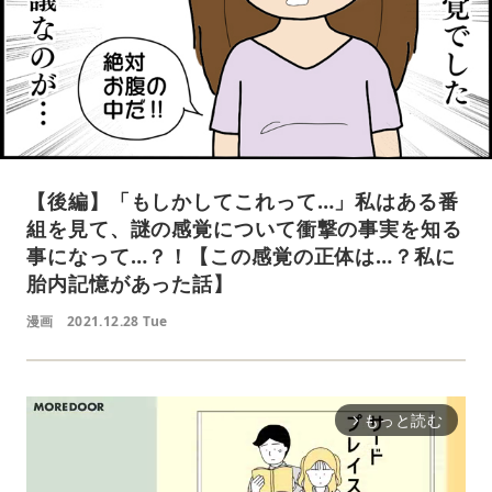
【後編】「もしかしてこれって…」私はある番
組を見て、謎の感覚について衝撃の事実を知る
事になって…？！【この感覚の正体は…？私に
胎内記憶があった話】
漫画
2021.12.28 Tue
もっと読む
arrow_forward_ios