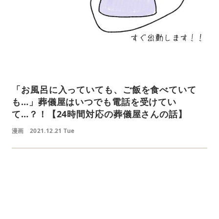
「お風呂に入っていても、ご飯を食べていて
も…」葬儀屋はいつでも電話を受けてい
て…？！【24時間対応の葬儀屋さんの話】
漫画
2021.12.21 Tue
L
o
/
U
a
n
d
m
e
u
d
t
:
e
4