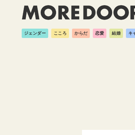
ジェンダー
こころ
からだ
恋愛
結婚
キ