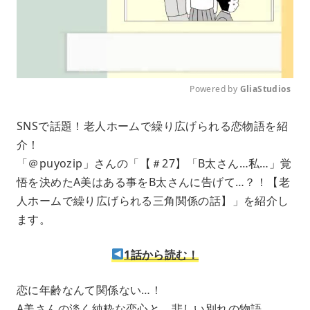
Powered by 
GliaStudios
M
SNSで話題！老人ホームで繰り広げられる恋物語を紹
u
介！
t
e
「＠puyozip」さんの「【＃27】「B太さん…私…」覚
悟を決めたA美はある事をB太さんに告げて…？！【老
人ホームで繰り広げられる三角関係の話】」を紹介し
ます。
1話から読む！
恋に年齢なんて関係ない…！
A美さんの淡く純粋な恋心と、悲しい別れの物語…。