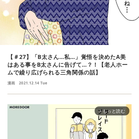
【＃27】「B太さん…私…」覚悟を決めたA美
はある事をB太さんに告げて…？！【老人ホー
ムで繰り広げられる三角関係の話】
漫画
2021.12.14 Tue
もっと読む
arrow_forward_ios