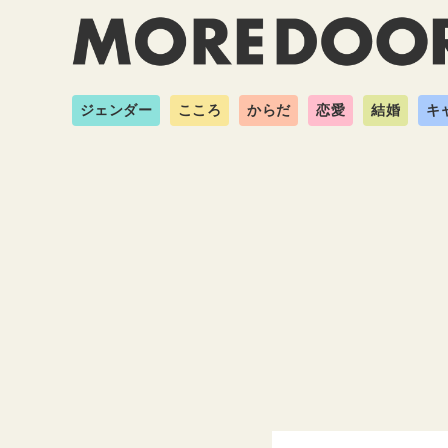
ジェンダー
こころ
からだ
恋愛
結婚
キ