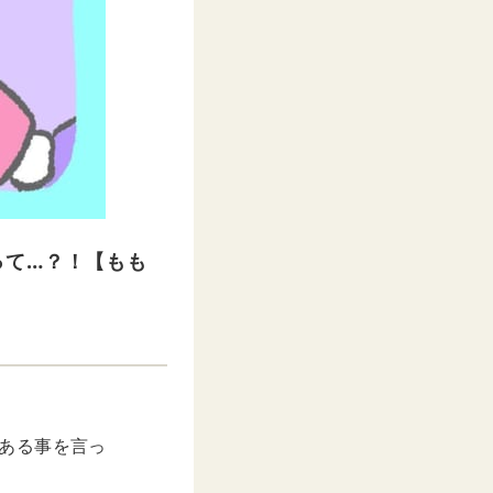
って…？！【もも
時ある事を言っ