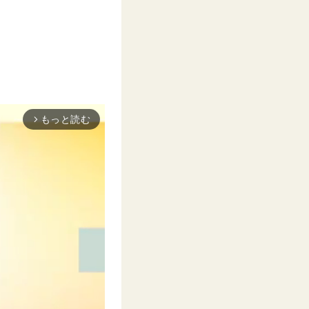
もっと読む
arrow_forward_ios