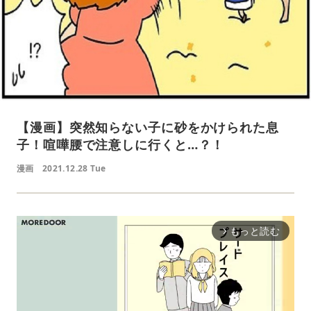
【漫画】突然知らない子に砂をかけられた息
子！喧嘩腰で注意しに行くと…？！
漫画
2021.12.28 Tue
もっと読む
arrow_forward_ios