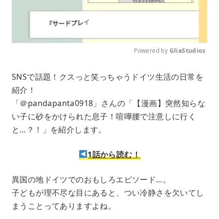
Powered by 
GliaStudios
M
SNSで話題！クスっと笑っちゃうドイツ生活の日常を
u
紹介！
t
e
「＠pandapanta0918」さんの「【漫画】突然知らな
い子に砂をかけられた息子！喧嘩腰で注意しに行く
と…？！」を紹介します。
1話から読む！
異国の地ドイツでのおもしろエピソード…。
子どもが理不尽な目にあると、つい冷静さを欠いてし
まうことってありますよね。