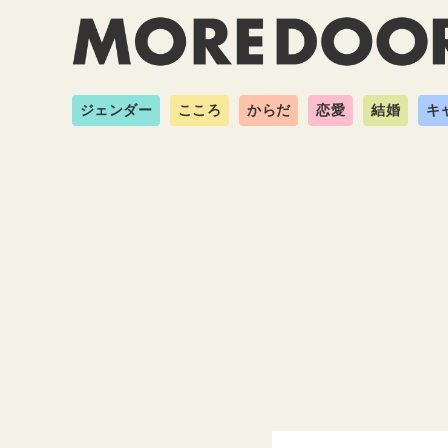
ジェンダー
こころ
からだ
恋愛
結婚
キ