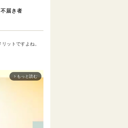
た不届き者
メリットですよね。
もっと読む
arrow_forward_ios