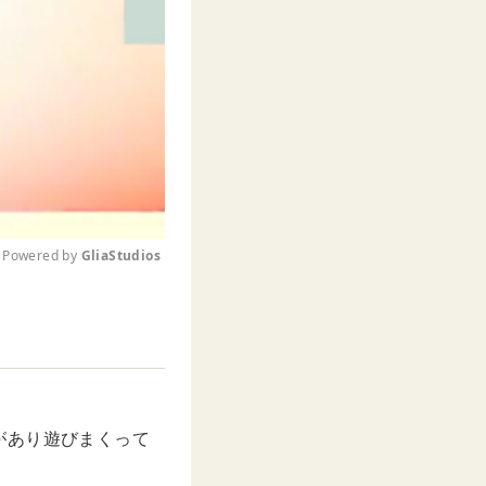
Powered by 
GliaStudios
M
u
t
e
があり遊びまくって