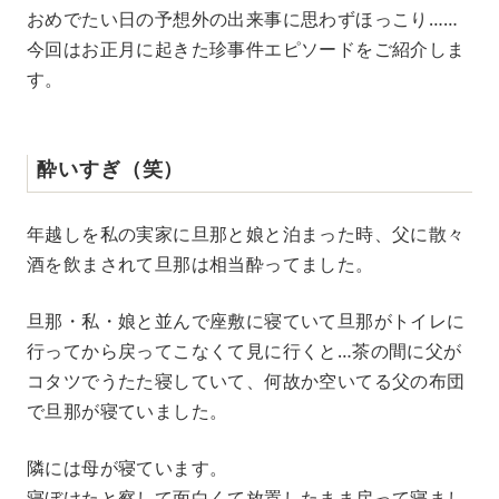
M
おめでたい日の予想外の出来事に思わずほっこり……
u
今回はお正月に起きた珍事件エピソードをご紹介しま
t
e
す。
酔いすぎ（笑）
年越しを私の実家に旦那と娘と泊まった時、父に散々
酒を飲まされて旦那は相当酔ってました。
旦那・私・娘と並んで座敷に寝ていて旦那がトイレに
行ってから戻ってこなくて見に行くと…茶の間に父が
コタツでうたた寝していて、何故か空いてる父の布団
で旦那が寝ていました。
隣には母が寝ています。
寝ぼけたと察して面白くて放置したまま戻って寝まし