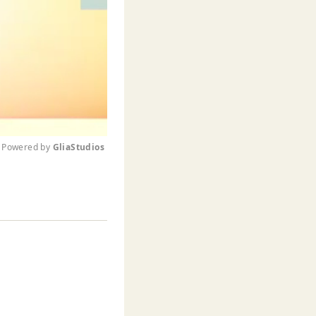
Powered by 
GliaStudios
M
u
t
e