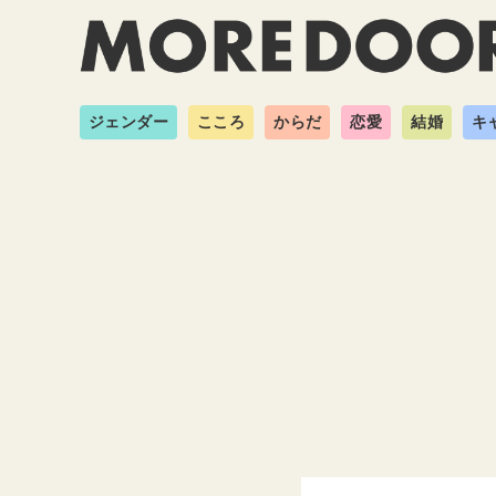
ジェンダー
こころ
からだ
恋愛
結婚
キ