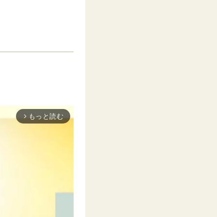
もっと読む
arrow_forward_ios