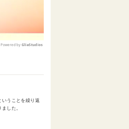
Powered by 
GliaStudios
M
u
t
e
ということを繰り返
りました。