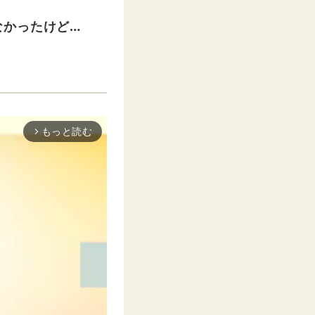
なかったけど…
もっと読む
arrow_forward_ios