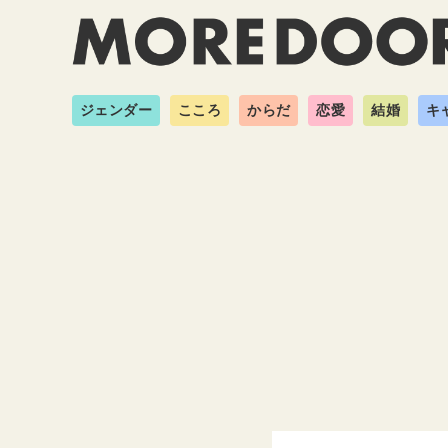
ジェンダー
こころ
からだ
恋愛
結婚
キ