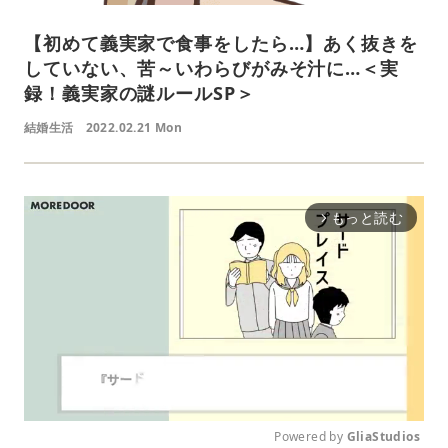
【初めて義実家で食事をしたら…】あく抜きを
していない、苦～いわらびがみそ汁に…＜実
録！義実家の謎ルールSP＞
結婚生活
2022.02.21 Mon
もっと読む
arrow_forward_ios
Powered by 
GliaStudios