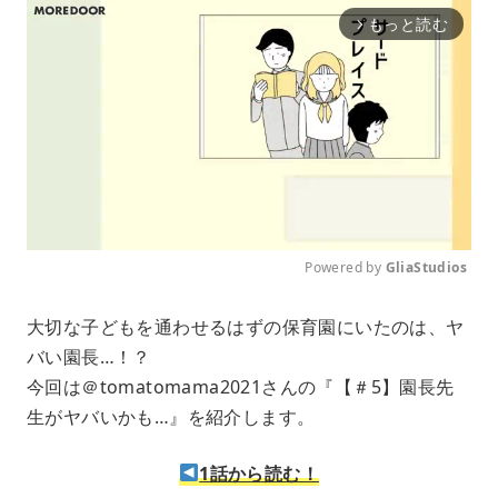
もっと読む
arrow_forward_ios
Powered by 
GliaStudios
M
大切な子どもを通わせるはずの保育園にいたのは、ヤ
u
バい園長…！？
t
e
今回は＠tomatomama2021さんの『【＃5】園長先
生がヤバいかも…』を紹介します。
1話から読む！