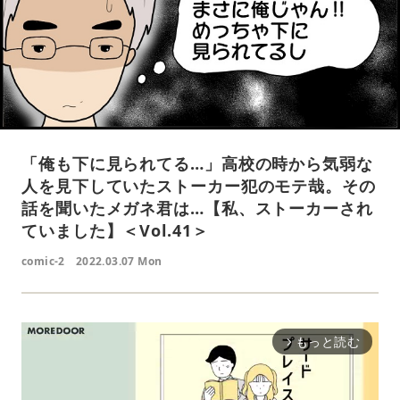
「俺も下に見られてる…」高校の時から気弱な
人を見下していたストーカー犯のモテ哉。その
話を聞いたメガネ君は…【私、ストーカーされ
ていました】＜Vol.41＞
comic-2
2022.03.07 Mon
もっと読む
arrow_forward_ios