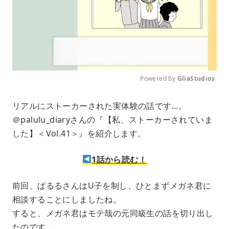
Powered by 
GliaStudios
M
リアルにストーカーされた実体験の話です…。
u
＠palulu_diaryさんの『【私、ストーカーされていま
t
e
した】＜Vol.41＞』を紹介します。
1話から読む！
前回、ぱるるさんはU子を制し、ひとまずメガネ君に
相談することにしましたね。
すると、メガネ君はモテ哉の元同級生の話を切り出し
たのです…。