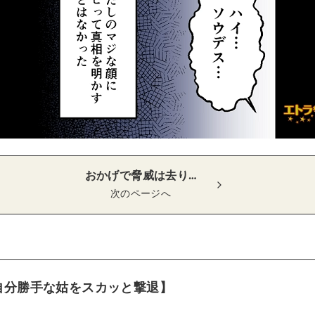
おかげで脅威は去り…
次のページへ
自分勝手な姑をスカッと撃退】