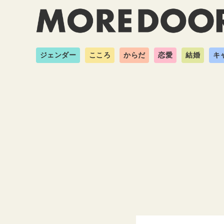
ジェンダー
こころ
からだ
恋愛
結婚
キ