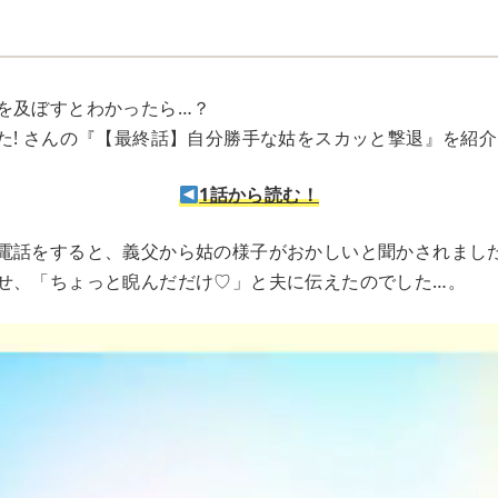
e
を及ぼすとわかったら…？
た! さんの『【最終話】自分勝手な姑をスカッと撃退』を紹
1話から読む！
電話をすると、義父から姑の様子がおかしいと聞かされまし
せ、「ちょっと睨んだだけ♡」と夫に伝えたのでした…。