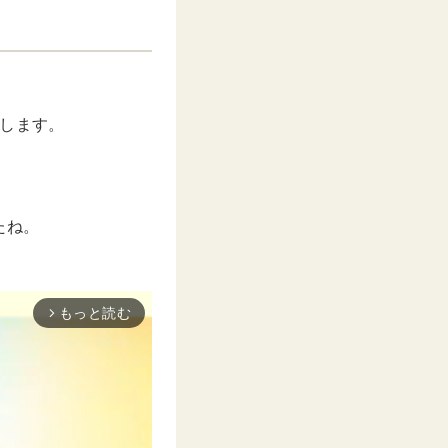
介します。
たね。
もっと読む
arrow_forward_ios