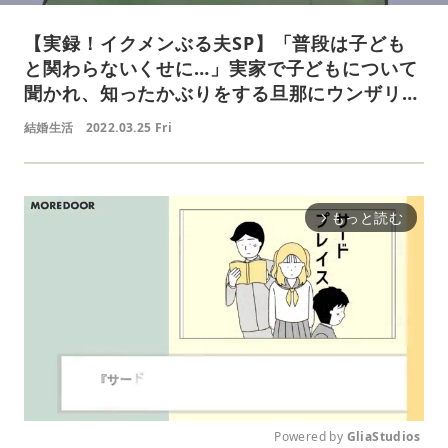
【実録！イクメンぶる夫SP】「普段は子ども
と関わらないくせに…」実家で子どもについて
聞かれ、知ったかぶりをする旦那にウンザリ…
結婚生活
2022.03.25 Fri
もっと読む
arrow_forward_ios
Powered by 
GliaStudios