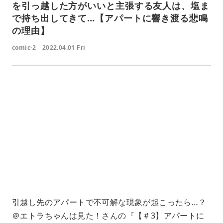
を引っ越した方がいいと主張する友人は、塩ま
で持ち出してきて…【アパートに響き渡る悲鳴
の理由】
comic-2
2022.04.01 Fri
L
o
/
U
a
n
d
m
e
u
d
t
:
e
7
4
.
1
8
%
引越し先のアパートで不可解な現象が起こったら…？
＠エトラちゃんは見た！さんの『【＃3】アパートに