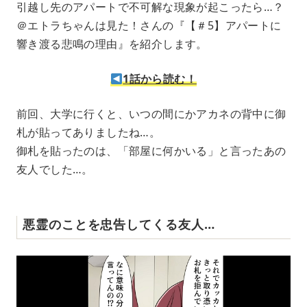
引越し先のアパートで不可解な現象が起こったら…？
u
＠エトラちゃんは見た！さんの『【＃5】アパートに
t
e
響き渡る悲鳴の理由』を紹介します。
1話から読む！
前回、大学に行くと、いつの間にかアカネの背中に御
札が貼ってありましたね…。
御札を貼ったのは、「部屋に何かいる」と言ったあの
友人でした…。
悪霊のことを忠告してくる友人…