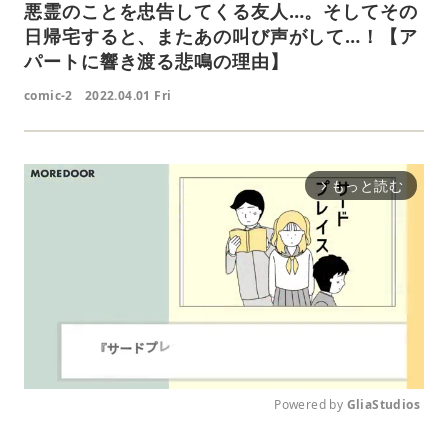
悪霊のことを忠告してくる友人…。そしてその
日帰宅すると、またあの叫び声がして…！【ア
パートに響き渡る悲鳴の理由】
comic-2
2022.04.01 Fri
もっと読む
arrow_forward_ios
Powered by 
GliaStudios
M