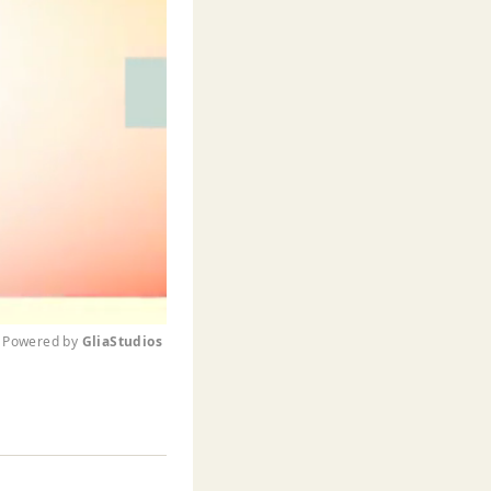
Powered by 
GliaStudios
M
u
t