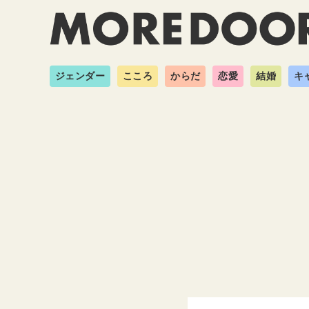
ジェンダー
こころ
からだ
恋愛
結婚
キ