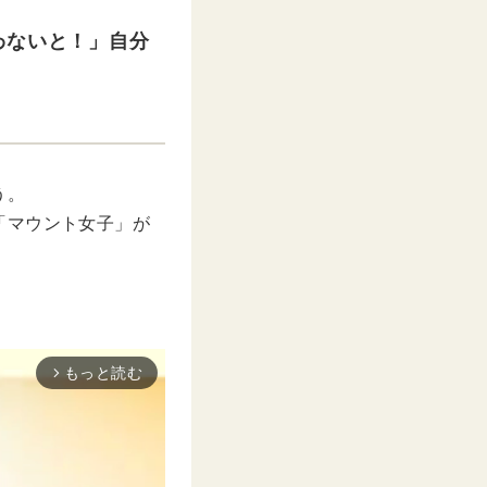
わないと！」自分
う。
「マウント女子」が
もっと読む
arrow_forward_ios