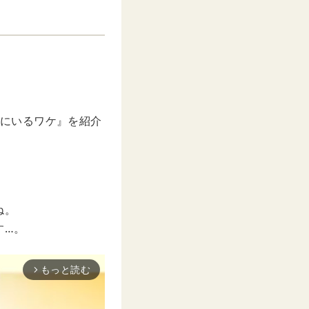
家にいるワケ』を紹介
ね。
す…。
もっと読む
arrow_forward_ios