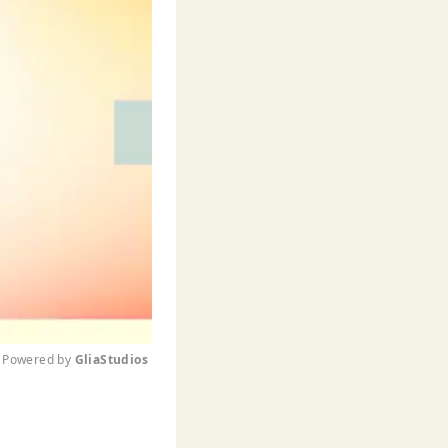
Powered by 
GliaStudios
M
u