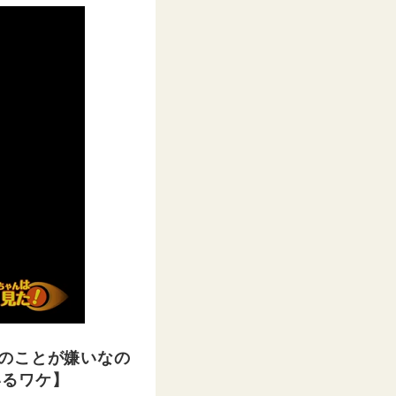
のことが嫌いなの
いるワケ】