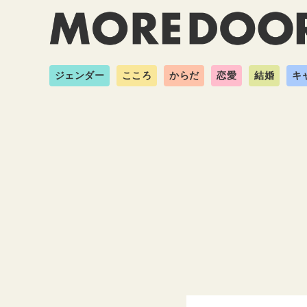
ジェンダー
こころ
からだ
恋愛
結婚
キ