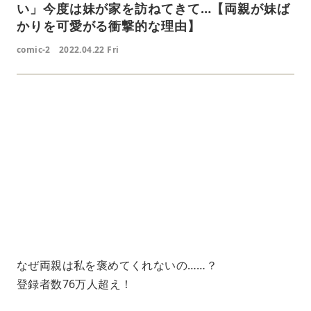
い」今度は妹が家を訪ねてきて…【両親が妹ば
かりを可愛がる衝撃的な理由】
comic-2
2022.04.22 Fri
L
o
/
U
a
n
d
m
e
u
d
t
:
e
4
1
.
2
1
%
なぜ両親は私を褒めてくれないの……？
登録者数76万人超え！