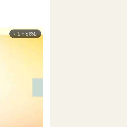
もっと読む
arrow_forward_ios