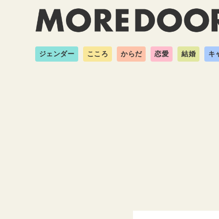
ジェンダー
こころ
からだ
恋愛
結婚
キ