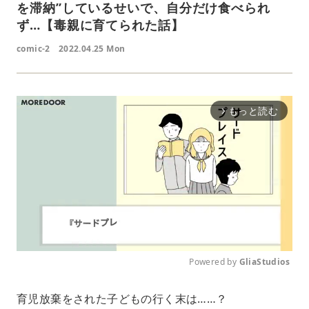
を滞納”しているせいで、自分だけ食べられ
ず…【毒親に育てられた話】
comic-2
2022.04.25 Mon
もっと読む
arrow_forward_ios
Powered by 
GliaStudios
M
育児放棄をされた子どもの行く末は……？
u