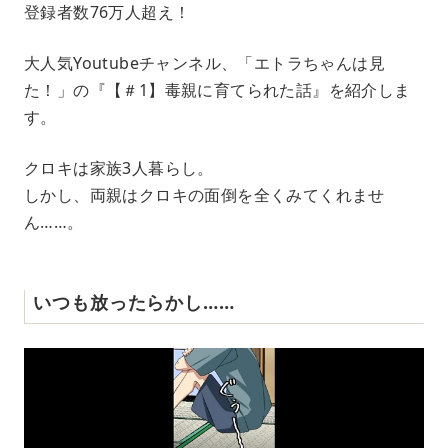
登録者数76万人超え！
t
e
大人気Youtubeチャンネル、「エトラちゃんは見
た！」の『【＃1】毒親に育てられた話』を紹介しま
す。
クロキは家族3人暮らし。
しかし、両親はクロキの面倒を全くみてくれませ
ん……。
いつも放ったらかし……