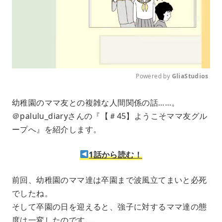
Powered by 
GliaStudios
M
幼稚園のママ友との複雑な人間関係の話……。
u
＠palulu_diaryさんの『【＃45】ようこそママ友グル
t
e
ープへ』を紹介します。
1話から読む！
前回、幼稚園のママ達は卒園まで波風立てまいと必死
でしたね。
そして卒園の日を迎えると、強子に対するママ達の態
度は一変したのです……。