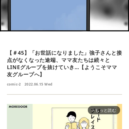
【＃45】「お世話になりました」強子さんと接
点がなくなった途端、ママ友たちは続々と
LINEグループを抜けていき…【ようこそママ
友グループへ】
comic-2
2022.06.15 Wed
もっと読む
arrow_forward_ios