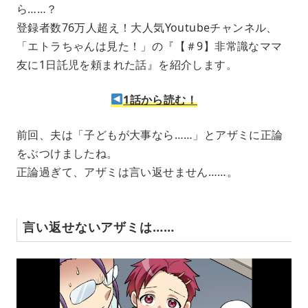
ら……？
t
e
登録者数76万人超え！大人気Youtubeチャンネル、
「エトラちゃんは見た！」の『【＃9】非常識なママ
友に1日託児を頼まれた話』を紹介します。
1話から読む！
前回、夫は「子どもが大事なら……」とアザミに正論
をぶつけましたね。
正論過ぎて、アザミは言い返せません……。
言い返せないアザミは……