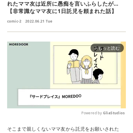
れたママ友は近所に愚痴を言いふらしたが…
【非常識なママ友に1日託児を頼まれた話】
comic-2
2022.06.21 Tue
もっと読む
arrow_forward_ios
Powered by 
GliaStudios
M
そこまで親しくないママ友から託児をお願いされた
u