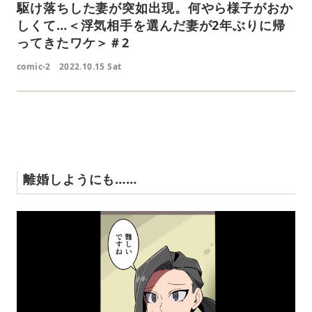
駆け落ちした妻が突如出現。何やら様子がおか
しくて…＜浮気相手を選んだ妻が2年ぶりに帰
ってきたワケ＞＃2
comic-2
2022.10.15 Sat
離婚しようにも……