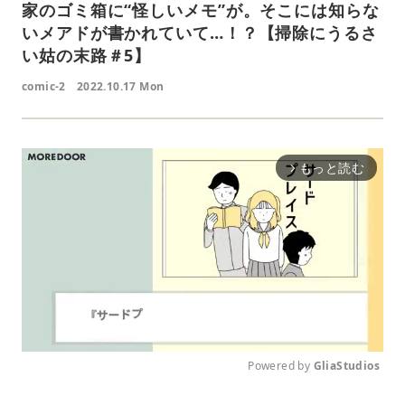
家のゴミ箱に“怪しいメモ”が。そこには知らな
いメアドが書かれていて…！？【掃除にうるさ
い姑の末路＃5】
comic-2
2022.10.17 Mon
もっと読む
arrow_forward_ios
Powered by 
GliaStudios
M