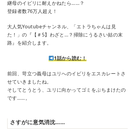
継母のイビリに耐えかねたら……？
u
登録者数76万人超え！
t
e
大人気Youtubeチャンネル、「エトラちゃんは見
た！」の『【＃5】わざと…？掃除にうるさい姑の末
路』を紹介します。
1話から読む！
前回、苛立つ義母はユリへのイビリをエスカレートさ
せていきましたね。
そしてとうとう、ユリに向かってゴミをぶちまけたの
です……。
さすがに意気消沈……