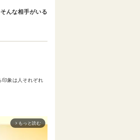
にそんな相手がいる
。
る印象は人それぞれ
もっと読む
arrow_forward_ios