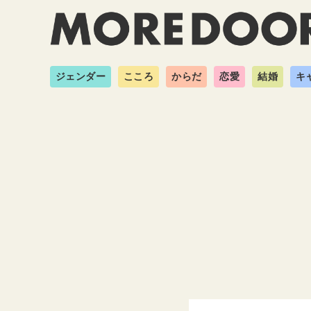
ジェンダー
こころ
からだ
恋愛
結婚
キ