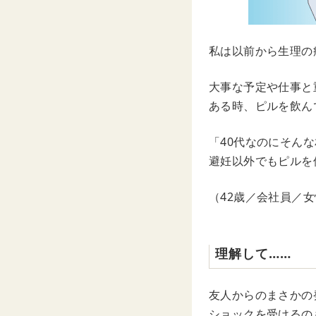
私は以前から生理の
大事な予定や仕事と
ある時、ピルを飲ん
「40代なのにそん
避妊以外でもピルを
（42歳／会社員／
理解して……
友人からのまさかの
ショックを受けるの