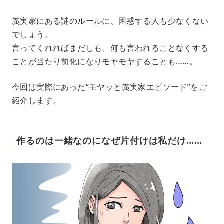
M
義実家にある謎のルールに、困惑する人も少なくない
u
でしょう。
t
e
言ってくれればまだしも、何も言われることなくする
ことが当たり前化になりモヤモヤすることも……。
今回は実際にあった“モヤッと義実家エピソード”をご
紹介します。
作るのは一緒なのになぜ片付けは私だけ……