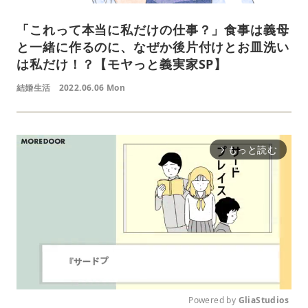
「これって本当に私だけの仕事？」食事は義母
と一緒に作るのに、なぜか後片付けとお皿洗い
は私だけ！？【モヤっと義実家SP】
結婚生活
2022.06.06 Mon
もっと読む
arrow_forward_ios
Powered by 
GliaStudios