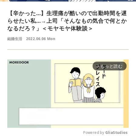
【辛かった…】生理痛が酷いので出勤時間を遅
らせたい私…→上司「そんなもの気合で何とか
なるだろ？」＜モヤモヤ体験談＞
結婚生活
2022.06.06 Mon
もっと読む
arrow_forward_ios
Powered by 
GliaStudios