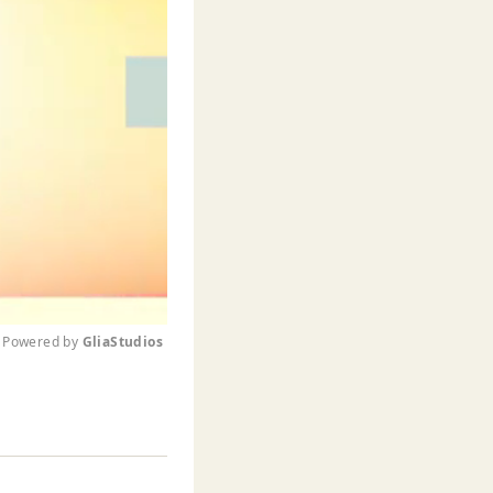
Powered by 
GliaStudios
M
u
t