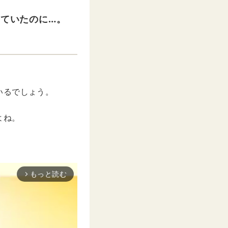
寝ていたのに…。
いるでしょう。
よね。
もっと読む
arrow_forward_ios