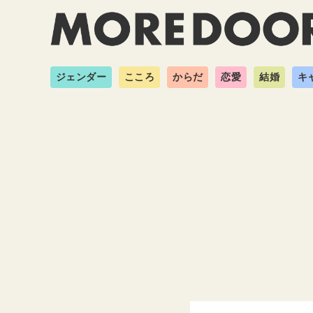
ジェンダー
こころ
からだ
恋愛
結婚
キ