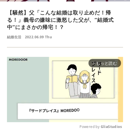
【騒然】父「こんな結婚は取り止めだ！帰
る！」義母の嫌味に激怒した父が、“結婚式
中”にまさかの帰宅！？
結婚生活
2022.06.09 Thu
もっと読む
arrow_forward_ios
Powered by 
GliaStudios