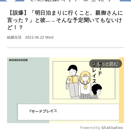
【誤爆】「明日泊まりに行くこと、親御さんに
言った？」と彼…→そんな予定聞いてもないけ
ど！？
結婚生活
2022.06.22 Wed
もっと読む
arrow_forward_ios
Powered by 
GliaStudios