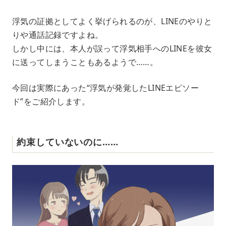
M
浮気の証拠としてよく挙げられるのが、LINEのやりと
u
りや通話記録ですよね。
t
e
しかし中には、本人が誤って浮気相手へのLINEを彼女
に送ってしまうこともあるようで……。
今回は実際にあった“浮気が発覚したLINEエピソー
ド”をご紹介します。
約束していないのに……