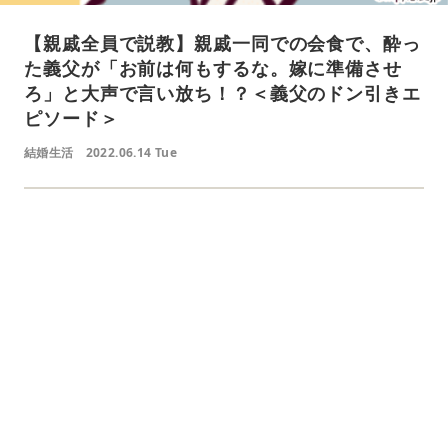
【親戚全員で説教】親戚一同での会食で、酔っ
た義父が「お前は何もするな。嫁に準備させ
ろ」と大声で言い放ち！？＜義父のドン引きエ
ピソード＞
結婚生活
2022.06.14 Tue
L
o
/
U
a
n
d
m
e
u
d
t
:
e
4
1
.
2
1
%