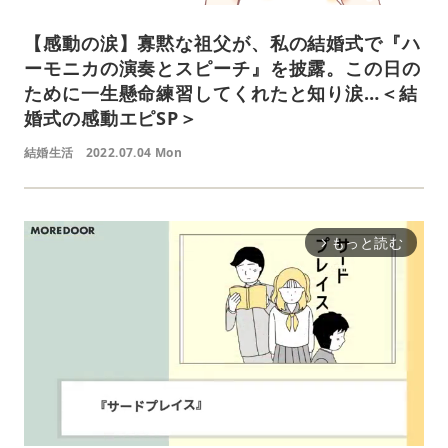
【感動の涙】寡黙な祖父が、私の結婚式で『ハ
ーモニカの演奏とスピーチ』を披露。この日の
ために一生懸命練習してくれたと知り涙…＜結
婚式の感動エピSP＞
結婚生活
2022.07.04 Mon
もっと読む
arrow_forward_ios