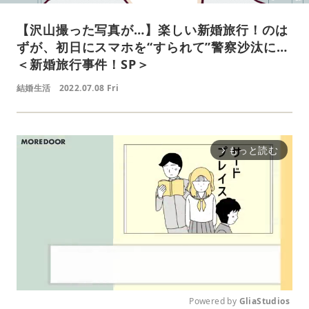
【沢山撮った写真が…】楽しい新婚旅行！のは
ずが、初日にスマホを“すられて”警察沙汰に…
＜新婚旅行事件！SP＞
結婚生活
2022.07.08 Fri
もっと読む
arrow_forward_ios
Powered by 
GliaStudios