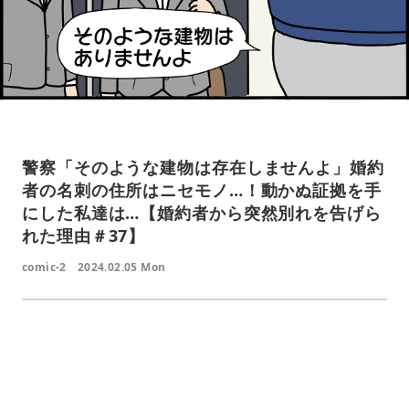
警察「そのような建物は存在しませんよ」婚約
者の名刺の住所はニセモノ…！動かぬ証拠を手
にした私達は…【婚約者から突然別れを告げら
れた理由＃37】
comic-2
2024.02.05 Mon
L
o
/
U
a
n
d
m
e
u
d
t
: