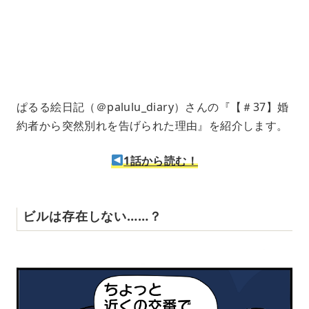
e
4
1
.
2
1
%
ぱるる絵日記（＠palulu_diary）さんの『【＃37】婚
約者から突然別れを告げられた理由』を紹介します。
1話から読む！
ビルは存在しない……？