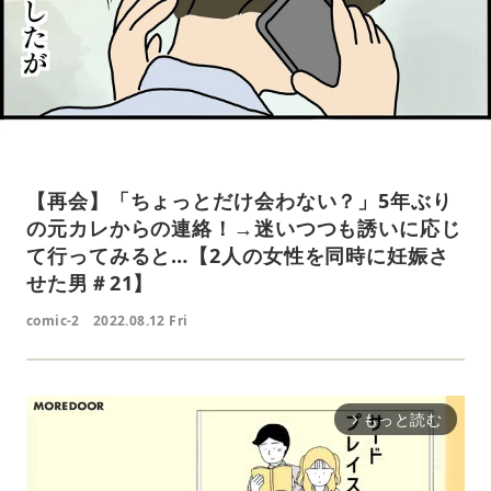
【再会】「ちょっとだけ会わない？」5年ぶり
の元カレからの連絡！→迷いつつも誘いに応じ
て行ってみると…【2人の女性を同時に妊娠さ
せた男＃21】
comic-2
2022.08.12 Fri
もっと読む
arrow_forward_ios