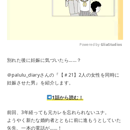
Powered by 
GliaStudios
M
別れた後に妊娠に気づいたら……？
u
t
e
＠palulu_diaryさんの『【＃21】2人の女性を同時に
妊娠させた男』を紹介します。
1話から読む！
前回、3年経っても元カレを忘れられないユナ。
ようやく新たな婚約者とともに前に進もうとしていた
矢先、一本の電話が……！