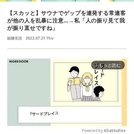
【スカッと】サウナでゲップを連発する常連客
が他の人を乱暴に注意…→私「人の振り見て我
が振り直せですね」
結婚生活
2022.07.21 Thu
もっと読む
arrow_forward_ios
Powered by 
GliaStudios