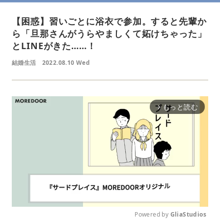
【困惑】習いごとに浴衣で参加。すると先輩か
ら「旦那さんがうらやましくて妬けちゃった」
とLINEがきた……！
結婚生活
2022.08.10 Wed
もっと読む
arrow_forward_ios
Powered by 
GliaStudios