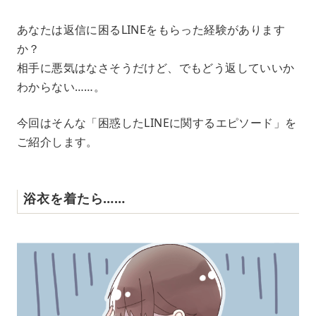
M
あなたは返信に困るLINEをもらった経験があります
u
か？
t
e
相手に悪気はなさそうだけど、でもどう返していいか
わからない……。
今回はそんな「困惑したLINEに関するエピソード」を
ご紹介します。
浴衣を着たら……