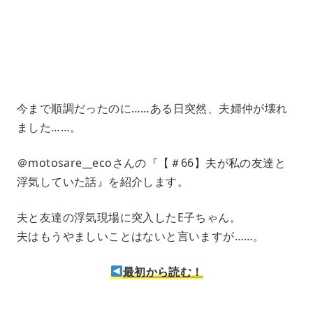
e
4
1
.
2
1
%
今まで順調だったのに……ある日突然、夫婦仲が壊れ
ました……。
＠motosare__ecoさんの『【＃66】夫が私の友達と
浮気していた話』を紹介します。
夫と友達の浮気現場に突入したE子ちゃん。
夫はもうやましいことはないと言いますが……。
最初から読む！