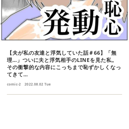
【夫が私の友達と浮気していた話＃66】「無
理…」ついに夫と浮気相手のLINEを見た私。
その衝撃的な内容にこっちまで恥ずかしくなっ
てきて…
comic-2
2022.08.02 Tue
L
o
/
U
a
n
d
m
e
u
d
t
: