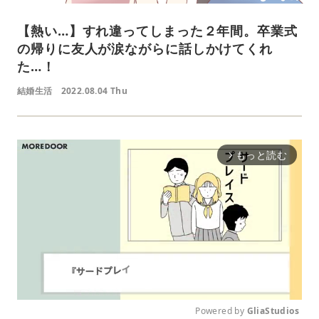
【熱い…】すれ違ってしまった２年間。卒業式
の帰りに友人が涙ながらに話しかけてくれ
た…！
結婚生活
2022.08.04 Thu
もっと読む
arrow_forward_ios
Powered by 
GliaStudios