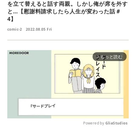
を立て替えると話す両親。しかし俺が席を外す
と…【慰謝料請求したら人生が変わった話＃
4】
comic-2
2022.08.05 Fri
もっと読む
arrow_forward_ios
Powered by 
GliaStudios
M