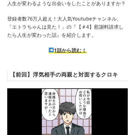
人生が変わるような出会いをしたことがありますか？
u
t
e
登録者数76万人超え！大人気Youtubeチャンネル、
「エトラちゃんは見た！」の『【＃4】慰謝料請求し
たら人生が変わった話』を紹介します。
1話から読む！
【前回】浮気相手の両親と対面するクロキ